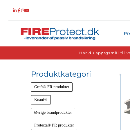
Fortsæt
til
indhold
Pr
Har du spørgsmål til v
Produktkategori
Graft® FR produkter
Knauf®
Øvrige brandprodukter
Protecta® FR produkter