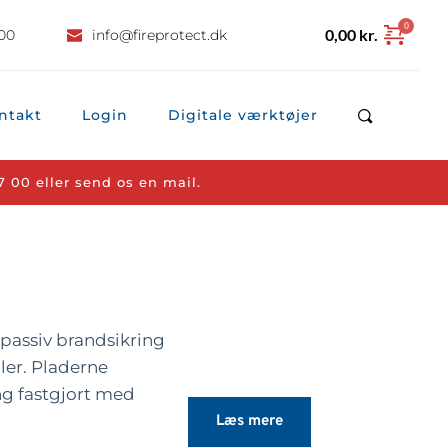
0,00
kr.
 00
info
@fireprotect.dk
ntakt
Login
Digitale værktøjer
7 00
 eller 
send os en mail.
 passiv brandsikring
ler. Pladerne
g fastgjort med
Læs mere