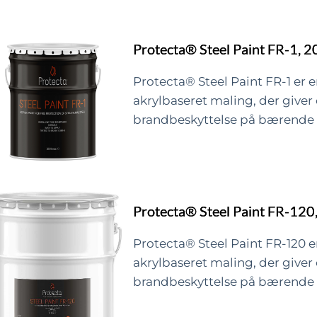
Pris pr. m²
plademetal såsom ventilations
25 x 310ml tuber/ks.
og -søjler, industrielt udstyr m
1.600 x 310ml tuber/pll.
arbejdsgang.
Protecta® Steel Paint FR-1, 2
Påsvejses med egnet svejseapp
Protecta® Steel Paint FR-1 er
• Uisoleret hoved: 30mm i dia
akrylbaseret maling, der giver 
brandbeskyttelse på bærende s
• Uisoleret stift: 22mm lang
Der kræves typisk ingen grunde
Nem at bruge og rengøre.
• Kobberbelagt stål.
Malingen er sammensat af va
Protecta® Steel Paint FR-120,
1.000 stk. pr. ks.
komponenter kombineret med 
kvældningspigmenter, som gi
Protecta® Steel Paint FR-120 
beskyttelse i tilfælde af brand
akrylbaseret maling, der giver 
produceret med det lavest mu
brandbeskyttelse på bærende s
emissionsniveau.
Der kræves typisk ingen grunde