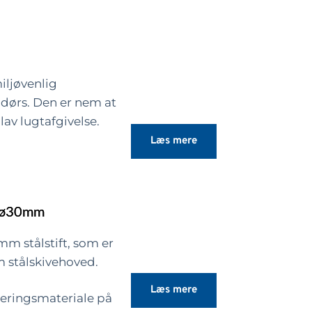
estet og godkendt
rotecta® FR
øm eller lign. Super
iljøvenlig
dørs. Den er nem at
orrekt
lav lugtafgivelse.
.
Læs mere
 silikat-klæber
 vedhæftning.
, ø30mm
turer over 1200 °C.
81-4
7mm stålstift, som er
-1: Klasse A1
m stålskivehoved.
g tixotropisk pasta.
Læs mere
leringsmateriale på