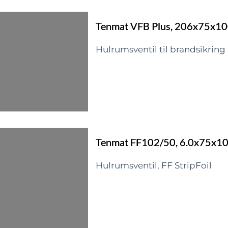
firmanavn og hvilke produkter 
den enkelte brandlukning og
Tenmat VFB Plus, 206x75x
som en del af kvalitetssikringe
Hulrumsventil til brandsikring a
100x100mm
Rulle á 100 stk.
Tenmat FF102/50, 6.0x75x10
Hulrumsventil, FF StripFoil