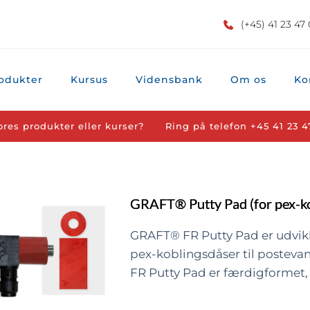
(+45) 41 23 47
odukter
Kursus
Vidensbank
Om os
Ko
ores produkter eller kurser?
Ring på telefon 
+45 41 23 4
GRAFT® Putty Pad (for pex-ko
GRAFT® FR Putty Pad er udvikle
pex-koblingsdåser til postevan
FR Putty Pad er færdigformet,
placeres rundt om og i vægdå
monteres i væggen. Det vil luk