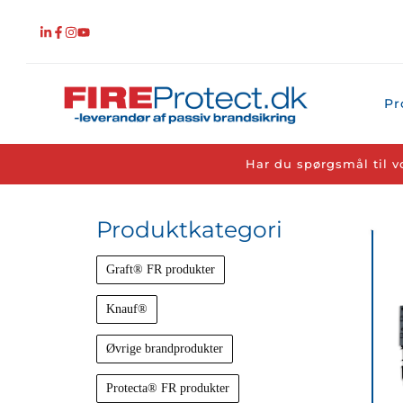
Fortsæt
til
indhold
Pr
Har du spørgsmål til v
Produktkategori
Graft® FR produkter
Knauf®
Øvrige brandprodukter
Protecta® FR produkter