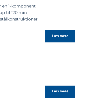
er en 1-komponent
op til 120 min
tålkonstruktioner.
r eller topcoat.
Læs mere
rmeafledende
højeffektive
ver optimal
. Malingen er
lige
til indendørs brug
Læs mere
kke forskellige
rede og giver en glat