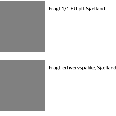
og mat overflade.
Fragt 1/1 EU pll. Sjælland
Leveres i spand á 20 liter / ca. 
Fragt, erhvervspakke, Sjællan