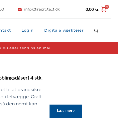
0,00
kr.
 00
info
@fireprotect.dk
ntakt
Login
Digitale værktøjer
7 00
 eller 
send os en mail.
blingsdåser) 4 stk.
t til at brandsikre
d i letvægge. Graft
 så den nemt kan
serne inden boksen
Læs mere
ke for brand, lyd og