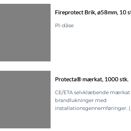
Fireprotect Brik, ø58mm, 10 s
Pl-dåse
Protecta® mærkat, 1000 stk.
CE/ETA selvklæbende mærkat 
brandlukninger med
installationsgennemføringer. (
Mærkatet udfyldes med lukni