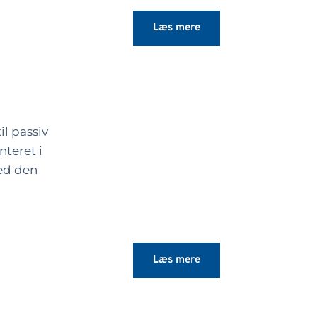
Læs mere
randsikring af:
maksimalt
³ og som opfylder
il passiv
t iht. EN 1364-1
nteret i
ed den
P Brik 1,5M nemt
.
andsikring af:
Læs mere