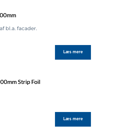
der er anvendt i
 kan dermed bruges
1000mm
n.
f bl.a. facader.
Læs mere
00mm Strip Foil
Læs mere