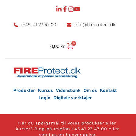
Fortsæt
til
indhold
(+45) 41 23 47 00
info
@fireprotect.dk
0,00
kr.
Produkter
Kursus
Vidensbank
Om os
Kontakt
Login
Digitale værktøjer
Har du spørgsmål til vores produkter eller 
kurser? Ring på telefon 
+45 41 23 47 00
 eller 
send os en henvendelse.