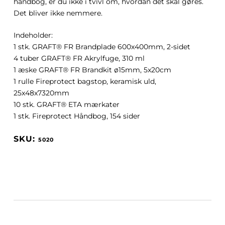
håndbog, er du ikke i tvivl om, hvordan det skal gøres.
Det bliver ikke nemmere.
Indeholder:
1 stk. GRAFT® FR Brandplade 600x400mm, 2-sidet
4 tuber GRAFT® FR Akrylfuge, 310 ml
1 æske GRAFT® FR Brandkit ø15mm, 5x20cm
1 rulle Fireprotect bagstop, keramisk uld,
25x48x7320mm
10 stk. GRAFT® ETA mærkater
1 stk. Fireprotect Håndbog, 154 sider
5020