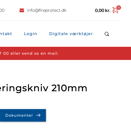
0,00
kr.
 00
info
@fireprotect.dk
ntakt
Login
Digitale værktøjer
7 00
 eller 
send os en mail.
leringskniv 210mm
Dokumenter