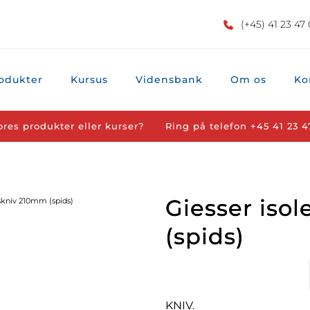
(+45) 41 23 47
odukter
Kursus
Vidensbank
Om os
Ko
ores produkter eller kurser?
Ring på telefon 
+45 41 23 4
Giesser iso
gskniv 210mm (spids)
(spids)
KNIV.