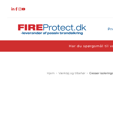
Fortsæt
til
indhold
Pr
Har du spørgsmål til v
Hjem
Værktøj og tilbehør
Giesser isolerin