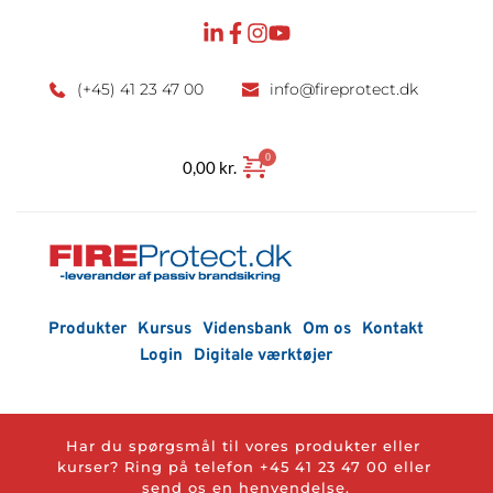
Fortsæt
til
indhold
(+45) 41 23 47 00
info
@fireprotect.dk
0,00
kr.
Produkter
Kursus
Vidensbank
Om os
Kontakt
Login
Digitale værktøjer
Har du spørgsmål til vores produkter eller 
kurser? Ring på telefon 
+45 41 23 47 00
 eller 
send os en henvendelse.