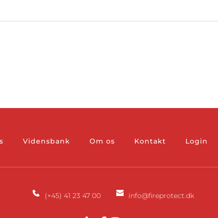
s
Vidensbank
Om os
Kontakt
Login
(+45) 41 23 47 00
info
@fireprotect.dk