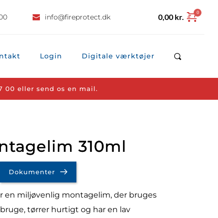
0,00
kr.
 00
info
@fireprotect.dk
ntakt
Login
Digitale værktøjer
7 00
 eller 
send os en mail.
tagelim 310ml
Dokumenter
en miljøvenlig montagelim, der bruges
ruge, tørrer hurtigt og har en lav