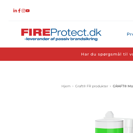
Fortsæt
til
indhold
Pr
Har du spørgsmål til v
Hjem
Graft® FR produkter
GRAFT® Mon