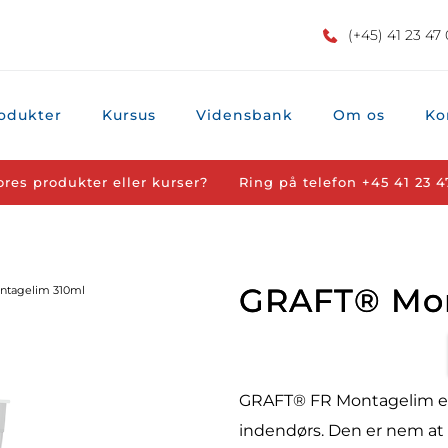
(+45) 41 23 47
odukter
Kursus
Vidensbank
Om os
Ko
ores produkter eller kurser?
Ring på telefon 
+45 41 23 4
GRAFT® Mon
tagelim 310ml
GRAFT® FR Montagelim er 
indendørs. Den er nem at b