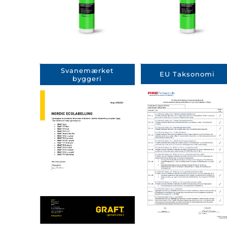
Svanemærket
EU Taksonomi
byggeri