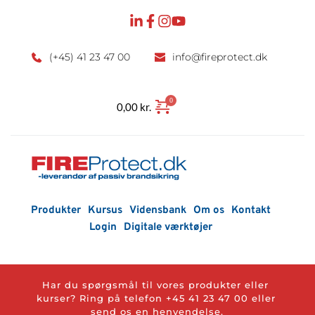
Fortsæt
til
indhold
(+45) 41 23 47 00
info
@fireprotect.dk
0,00
kr.
Produkter
Kursus
Vidensbank
Om os
Kontakt
Login
Digitale værktøjer
Har du spørgsmål til vores produkter eller 
kurser? Ring på telefon 
+45 41 23 47 00
 eller 
send os en henvendelse.