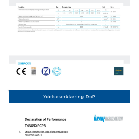
Ydelseserklæring DoP