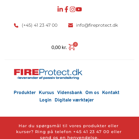
Fortsæt
til
indhold
(+45) 41 23 47 00
info
@fireprotect.dk
0,00
kr.
Produkter
Kursus
Vidensbank
Om os
Kontakt
Login
Digitale værktøjer
Har du spørgsmål til vores produkter eller 
kurser? Ring på telefon 
+45 41 23 47 00
 eller 
send os en henvendelse.